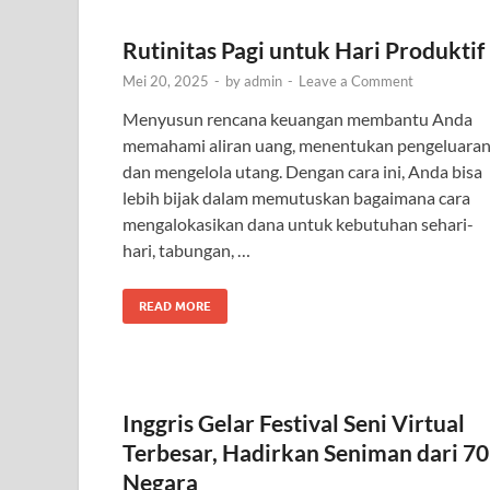
Rutinitas Pagi untuk Hari Produktif
Mei 20, 2025
-
by
admin
-
Leave a Comment
Menyusun rencana keuangan membantu Anda
memahami aliran uang, menentukan pengeluaran
dan mengelola utang. Dengan cara ini, Anda bisa
lebih bijak dalam memutuskan bagaimana cara
mengalokasikan dana untuk kebutuhan sehari-
hari, tabungan, …
READ MORE
Inggris Gelar Festival Seni Virtual
Terbesar, Hadirkan Seniman dari 70
Negara