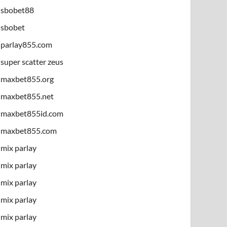
sbobet88
sbobet
parlay855.com
super scatter zeus
maxbet855.org
maxbet855.net
maxbet855id.com
maxbet855.com
mix parlay
mix parlay
mix parlay
mix parlay
mix parlay