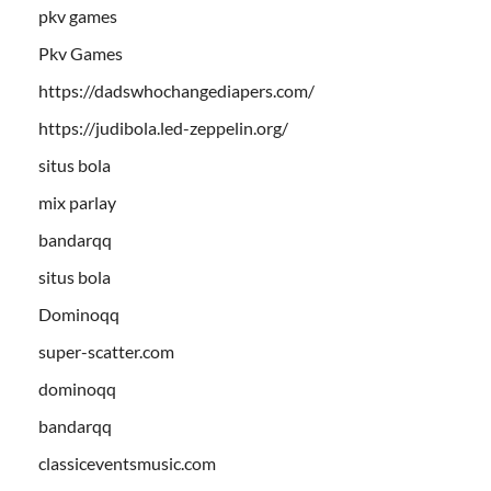
pkv games
Pkv Games
https://dadswhochangediapers.com/
https://judibola.led-zeppelin.org/
situs bola
mix parlay
bandarqq
situs bola
Dominoqq
super-scatter.com
dominoqq
bandarqq
classiceventsmusic.com