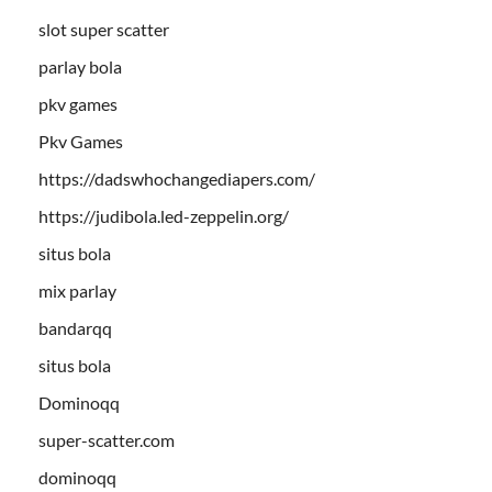
slot super scatter
parlay bola
pkv games
Pkv Games
https://dadswhochangediapers.com/
https://judibola.led-zeppelin.org/
situs bola
mix parlay
bandarqq
situs bola
Dominoqq
super-scatter.com
dominoqq