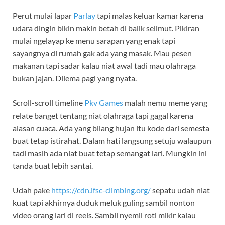
Perut mulai lapar
Parlay
tapi malas keluar kamar karena
udara dingin bikin makin betah di balik selimut. Pikiran
mulai ngelayap ke menu sarapan yang enak tapi
sayangnya di rumah gak ada yang masak. Mau pesen
makanan tapi sadar kalau niat awal tadi mau olahraga
bukan jajan. Dilema pagi yang nyata.
Scroll-scroll timeline
Pkv Games
malah nemu meme yang
relate banget tentang niat olahraga tapi gagal karena
alasan cuaca. Ada yang bilang hujan itu kode dari semesta
buat tetap istirahat. Dalam hati langsung setuju walaupun
tadi masih ada niat buat tetap semangat lari. Mungkin ini
tanda buat lebih santai.
Udah pake
https://cdn.ifsc-climbing.org/
sepatu udah niat
kuat tapi akhirnya duduk meluk guling sambil nonton
video orang lari di reels. Sambil nyemil roti mikir kalau