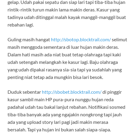
gelap. Udah pakai sepatu dan siap lari tapi tiba-tiba hujan
rintik-rintik turun makin lama makin deras. Kasur yang
tadinya udah ditinggal malah kayak manggil-manggil buat
rebahan lagi.
Guling masih hangat
http://sbotop.blocktrail.com/
selimut
masih menggoda sementara di luar hujan makin deras.
Dalam hati masih ada niat buat tetap olahraga tapi kaki
udah setengah melangkah ke kasur lagi. Baju olahraga
yang udah dipakai rasanya sia-sia tapi ya sudahlah yang
penting niat tetap ada mungkin bisa lari besok.
Duduk sebentar
http://sbobet.blocktrail.com/
di pinggir
kasur sambil main HP pura-pura nunggu hujan reda
padahal udah tau bakal lanjut rebahan. Notifikasi sosmed
tiba-tiba banyak ada yang ngajakin nongkrong tapi jauh
ada yang upload story lari pagi jadi makin merasa
bersalah. Tapi ya hujan ini bukan salah siapa-siapa.