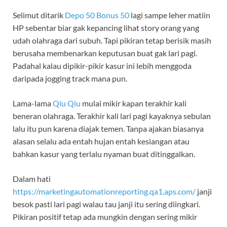
Selimut ditarik
Depo 50 Bonus 50
lagi sampe leher matiin
HP sebentar biar gak kepancing lihat story orang yang
udah olahraga dari subuh. Tapi pikiran tetap berisik masih
berusaha membenarkan keputusan buat gak lari pagi.
Padahal kalau dipikir-pikir kasur ini lebih menggoda
daripada jogging track mana pun.
Lama-lama
Qiu Qiu
mulai mikir kapan terakhir kali
beneran olahraga. Terakhir kali lari pagi kayaknya sebulan
lalu itu pun karena diajak temen. Tanpa ajakan biasanya
alasan selalu ada entah hujan entah kesiangan atau
bahkan kasur yang terlalu nyaman buat ditinggalkan.
Dalam hati
https://marketingautomationreporting.qa1.aps.com/
janji
besok pasti lari pagi walau tau janji itu sering diingkari.
Pikiran positif tetap ada mungkin dengan sering mikir