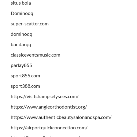
situs bola
Dominoqq
super-scatter.com
dominoqq
bandarqq
classiceventsmusic.com
parlay855
sport855.com
sport388.com
https://visitchampselysees.com/
https://www.angleorthodontist.org/
https://www.authenticbeautysalonandspa.com/
https://airportquickconnection.com/