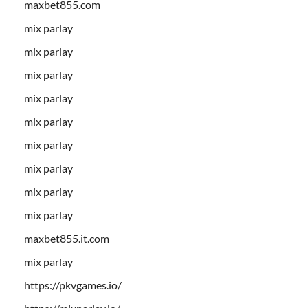
maxbet855.com
mix parlay
mix parlay
mix parlay
mix parlay
mix parlay
mix parlay
mix parlay
mix parlay
mix parlay
maxbet855.it.com
mix parlay
https://pkvgames.io/