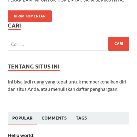
CARI
TENTANG SITUS INI
Ini bisa jadi ruang yang tepat untuk memperkenalkan diri
dan situs Anda, atau menuliskan daftar penghargaan.
POPULAR
COMMENTS
TAGS
Hello world!