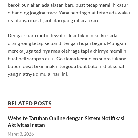
besok pun akan ada alasan baru buat tetap memilih kasur
dibanding jogging track. Yang penting niat tetap ada walau
realitanya masih jauh dari yang diharapkan
Dengar suara motor lewat di luar bikin mikir kok ada
orang yang tetap keluar di tengah hujan begini. Mungkin
mereka juga tadinya mau olahraga tapi akhirnya memilih
buat beli sarapan dulu. Gak lama kemudian suara tukang
bubur lewat bikin makin tergoda buat batalin diet sehat
yang niatnya dimulai hari ini.
RELATED POSTS
Website Taruhan Online dengan Sistem Notifikasi
Aktivitas Instan
Maret 3, 2026