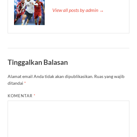
View all posts by admin →
Tinggalkan Balasan
Alamat email Anda tidak akan dipublikasikan.
Ruas yang wajib
ditandai
*
KOMENTAR
*