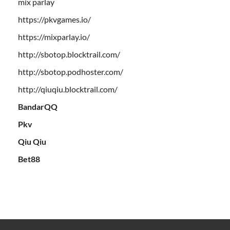
mix parlay
https://pkvgames.io/
https://mixparlay.io/
http://sbotop.blocktrail.com/
http://sbotop.podhoster.com/
http://qiuqiu.blocktrail.com/
BandarQQ
Pkv
Qiu Qiu
Bet88