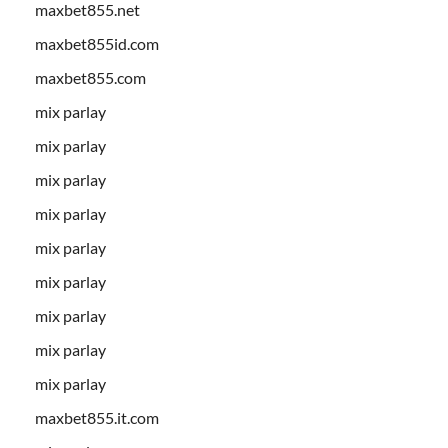
maxbet855.net
maxbet855id.com
maxbet855.com
mix parlay
mix parlay
mix parlay
mix parlay
mix parlay
mix parlay
mix parlay
mix parlay
mix parlay
maxbet855.it.com