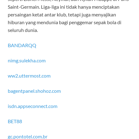
Saint-Germain. Liga-liga ini tidak hanya menciptakan
persaingan ketat antar klub, tetapi juga menyajikan
hiburan yang mendunia bagi penggemar sepak bola di
seluruh dunia.
BANDARQQ
nimg.sulekha.com
ww2.uttermost.com
bagentpanel.shohoz.com
isdn.appseconnect.com
BET88
gc.pontotel.com.br