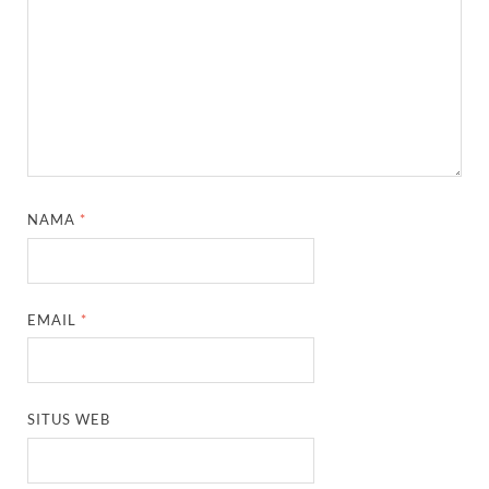
NAMA
*
EMAIL
*
SITUS WEB