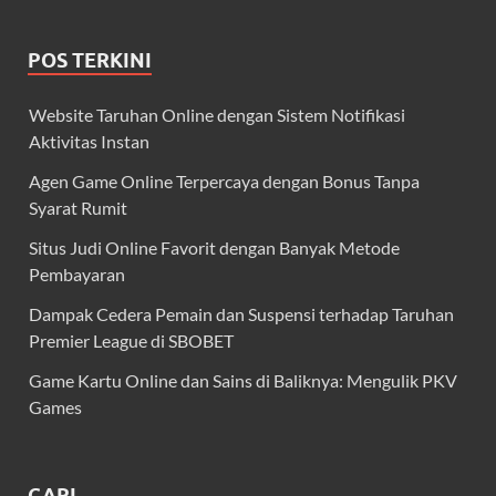
POS TERKINI
Website Taruhan Online dengan Sistem Notifikasi
Aktivitas Instan
Agen Game Online Terpercaya dengan Bonus Tanpa
Syarat Rumit
Situs Judi Online Favorit dengan Banyak Metode
Pembayaran
Dampak Cedera Pemain dan Suspensi terhadap Taruhan
Premier League di SBOBET
Game Kartu Online dan Sains di Baliknya: Mengulik PKV
Games
CARI