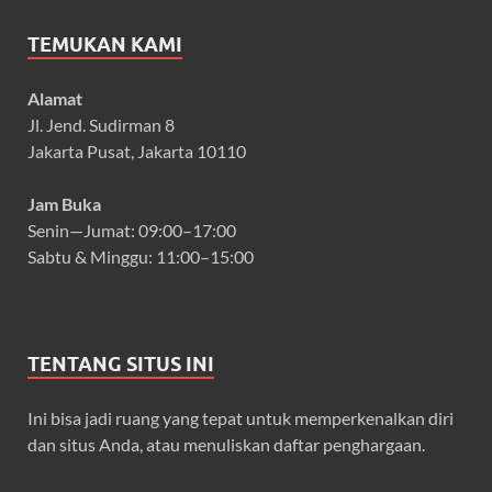
TEMUKAN KAMI
Alamat
Jl. Jend. Sudirman 8
Jakarta Pusat, Jakarta 10110
Jam Buka
Senin—Jumat: 09:00–17:00
Sabtu & Minggu: 11:00–15:00
TENTANG SITUS INI
Ini bisa jadi ruang yang tepat untuk memperkenalkan diri
dan situs Anda, atau menuliskan daftar penghargaan.