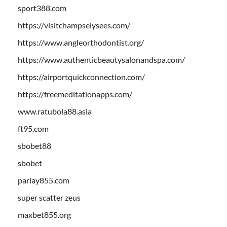
sport388.com
https://visitchampselysees.com/
https://www.angleorthodontist.org/
https://www.authenticbeautysalonandspa.com/
https://airportquickconnection.com/
https://freemeditationapps.com/
www.ratubola88.asia
ft95.com
sbobet88
sbobet
parlay855.com
super scatter zeus
maxbet855.org