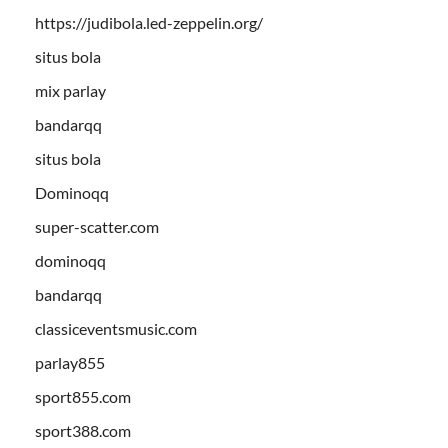
https://judibola.led-zeppelin.org/
situs bola
mix parlay
bandarqq
situs bola
Dominoqq
super-scatter.com
dominoqq
bandarqq
classiceventsmusic.com
parlay855
sport855.com
sport388.com