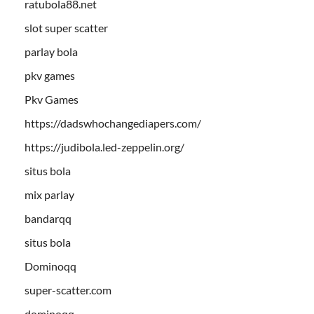
ratubola88.net
slot super scatter
parlay bola
pkv games
Pkv Games
https://dadswhochangediapers.com/
https://judibola.led-zeppelin.org/
situs bola
mix parlay
bandarqq
situs bola
Dominoqq
super-scatter.com
dominoqq